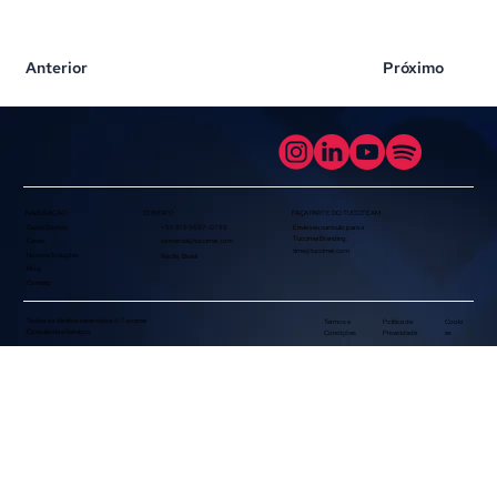
Anterior
Próximo
NAVEGAÇÃO
FAÇA PARTE DO TUCCITEAM
CONTATO
Quem Somos
+55 81 9 9697-0789
Envie seu currículo para a
Tuccimei Branding:
Cases
comercial@tuccimei.com
time@tuccimei.com
Nossos Soluções
Recife, Brasil
Blog
Contato
Todos os direitos reservados © Tuccimei
Termos e
Política de
Cooki
Consultoria e Serviços
Condições
Privacidade
es