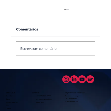
Comentários
Escreva um comentário
Branding Digital Estratégico: Dicas
Práticas para Fortalecer Sua Marca
NAVEGAÇÃO
FAÇA PARTE DO TUCCITEAM
CONTATO
Quem Somos
+55 81 9 9697-0789
Envie seu currículo para a
Tuccimei Branding:
Cases
comercial@tuccimei.com
time@tuccimei.com
Nossos Soluções
Recife, Brasil
Blog
Contato