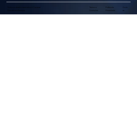
Todos os direitos reservados © Tuccimei
Termos e
Política de
Cooki
Consultoria e Serviços
Condições
Privacidade
es